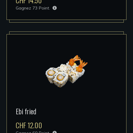
CHF
14.50
Gagnez
73
Point.
Ebi fried
CHF
12.00