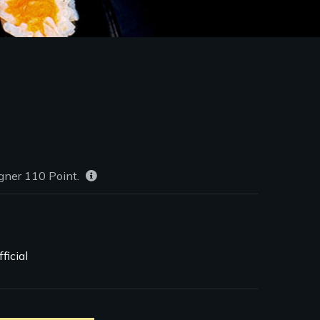
agner
110
Point.
ficial