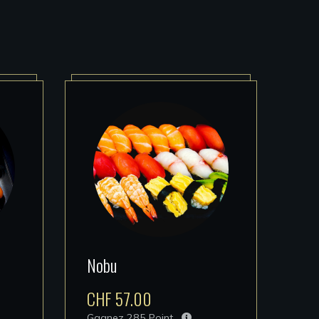
Nobu
CHF
57.00
Gagnez
285
Point.