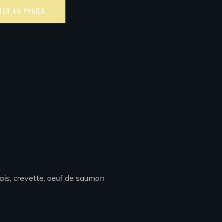
Alternative:
TER AU PANIER
rais, crevette, oeuf de saumon