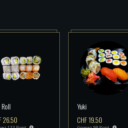
 Roll
Yuki
F
26.50
CHF
19.50
nez
133
Point.
Gagnez
98
Point.