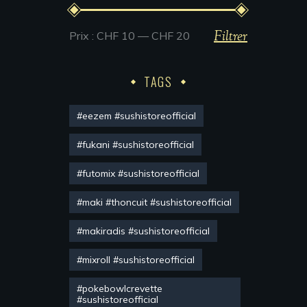
Filtrer
Prix :
CHF 10
—
CHF 20
TAGS
#eezem #sushistoreofficial
#fukani #sushistoreofficial
#futomix #sushistoreofficial
#maki #thoncuit #sushistoreofficial
#makiradis #sushistoreofficial
#mixroll #sushistoreofficial
#pokebowlcrevette
#sushistoreofficial