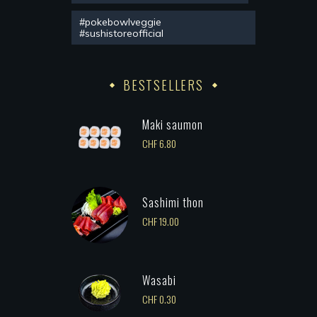
#pokebowlveggie
#sushistoreofficial
BESTSELLERS
Maki saumon
CHF
6.80
Sashimi thon
CHF
19.00
Wasabi
CHF
0.30