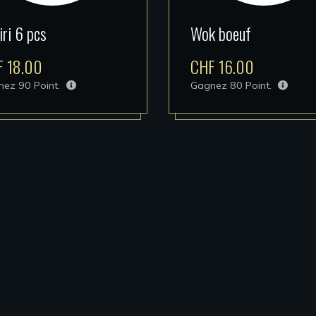
iri 6 pcs
Wok boeuf
F
18.00
CHF
16.00
nez
90
Point.
Gagnez
80
Point.