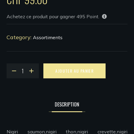
Achetez ce produit pour gagner
495
Point.
Category:
Assortiments
Alternative:
AJOUTER AU PANIER
DESCRIPTION
Nigiri saumon,nigiri thon,nigiri crevette,nigiri