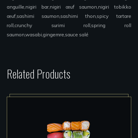
anguille,nigiri bar,nigiri œuf saumon,nigiri tobikko
œuf,sashimi saumon,sashimi thon,spicy tartare
roll,crunchy surimi roll,spring roll
saumon,wasabi,gingemre,sauce salé
Related Products